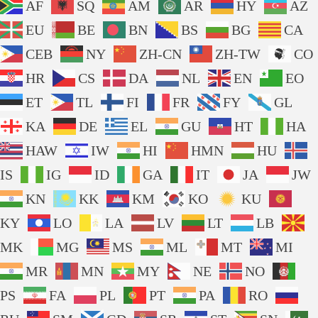
AF
SQ
AM
AR
HY
AZ
EU
BE
BN
BS
BG
CA
CEB
NY
ZH-CN
ZH-TW
CO
HR
CS
DA
NL
EN
EO
ET
TL
FI
FR
FY
GL
KA
DE
EL
GU
HT
HA
HAW
IW
HI
HMN
HU
IS
IG
ID
GA
IT
JA
JW
KN
KK
KM
KO
KU
KY
LO
LA
LV
LT
LB
MK
MG
MS
ML
MT
MI
MR
MN
MY
NE
NO
PS
FA
PL
PT
PA
RO