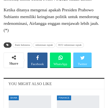
Ketika ditanya mengenai apakah Presiden Prabowo
Subianto memiliki keinginan politik untuk mendorong
redenominasi, Airlangga enggan menjawab lebih jauh.
(*)
Bank Indonesia
redominasi rupiah
RUU redominasi rupiah
Share
Facebook
WhatsApp
Twitter
Email
Telegram
YOU MIGHT ALSO LIKE
BANK
FINANCE