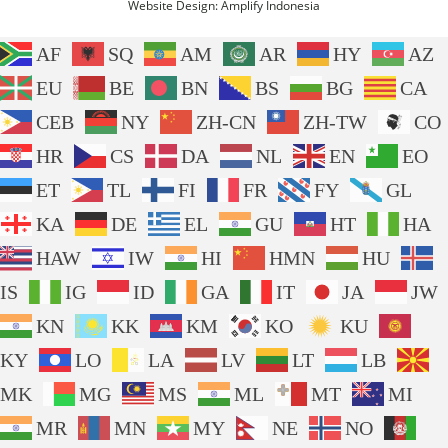
Website Design:
Amplify Indonesia
AF
SQ
AM
AR
HY
AZ
EU
BE
BN
BS
BG
CA
CEB
NY
ZH-CN
ZH-TW
CO
HR
CS
DA
NL
EN
EO
ET
TL
FI
FR
FY
GL
KA
DE
EL
GU
HT
HA
HAW
IW
HI
HMN
HU
IS
IG
ID
GA
IT
JA
JW
KN
KK
KM
KO
KU
KY
LO
LA
LV
LT
LB
MK
MG
MS
ML
MT
MI
MR
MN
MY
NE
NO