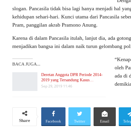
“Dengan
slogan. Pancasila tidak bisa lagi hanya menjadi hal ya
kehidupan sehari-hari. Kunci utama dari Pancasila sebe
Pram, panggilan akrab Pramono Anung.
Karena di dalam Pancasila itulah, lanjut dia, ada goto
menjadikan bangsa ini dalam naik turun gelombang poli
“Kenapa
BACA JUGA...
oleh Pa
Deretan Anggota DPR Periode 2014-
ada di 
2019 yang Tersandung Kasus…
demikia
Sep 29, 2019 11:46
Share
Facebook
Twitter
Email
Tele