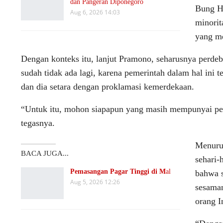
dan Pangeran Diponegoro
Bung Ha
Aug 6, 2026 14:03
minorit
yang me
Dengan konteks itu, lanjut Pramono, seharusnya perdeb
sudah tidak ada lagi, karena pemerintah dalam hal ini te
dan dia setara dengan proklamasi kemerdekaan.
“Untuk itu, mohon siapapun yang masih mempunyai pem
tegasnya.
Menuru
BACA JUGA...
sehari-
Pemasangan Pagar Tinggi di M
al
bahwa s
Aug 5, 2026 12:26
sesaman
orang I