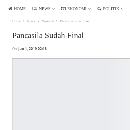
HOME
NEWS
EKONOMI
POLITIK
Home
News
Nasional
Pancasila Sudah Final
LIFESTYLE
ASIANPOSTTV
Pancasila Sudah Final
On
Jun 1, 2019 02:18