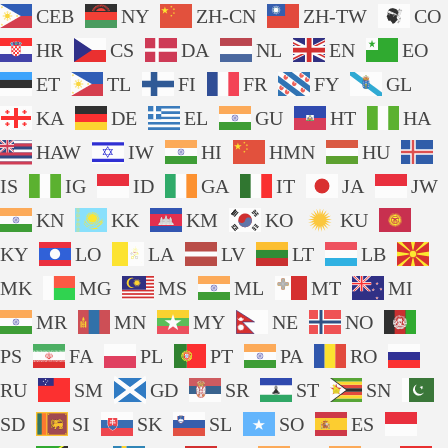
CEB
NY
ZH-CN
ZH-TW
CO
HR
CS
DA
NL
EN
EO
ET
TL
FI
FR
FY
GL
KA
DE
EL
GU
HT
HA
HAW
IW
HI
HMN
HU
IS
IG
ID
GA
IT
JA
JW
KN
KK
KM
KO
KU
KY
LO
LA
LV
LT
LB
MK
MG
MS
ML
MT
MI
MR
MN
MY
NE
NO
PS
FA
PL
PT
PA
RO
RU
SM
GD
SR
ST
SN
SD
SI
SK
SL
SO
ES