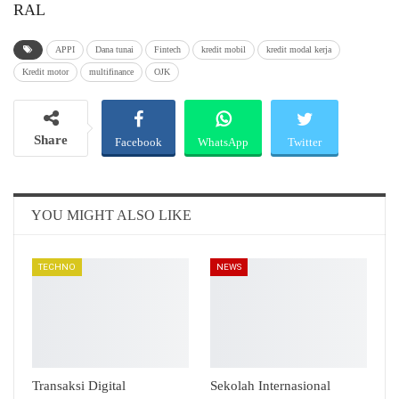
RAL
APPI
Dana tunai
Fintech
kredit mobil
kredit modal kerja
Kredit motor
multifinance
OJK
Share
Facebook
WhatsApp
Twitter
Email
Telegram
YOU MIGHT ALSO LIKE
TECHNO
NEWS
Transaksi Digital
Sekolah Internasional