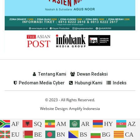
Tentang Kami
Dewan Redaksi
Pedoman Media Cyber
Hubungi Kami
Indeks
© 2023 - All Rights Reserved.
Website Design:
Amplify Indonesia
AF
SQ
AM
AR
HY
AZ
EU
BE
BN
BS
BG
CA