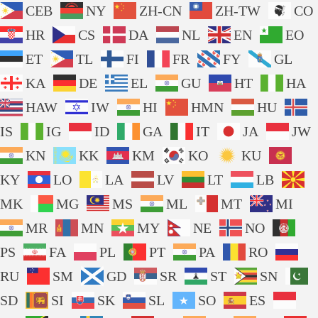
CEB
NY
ZH-CN
ZH-TW
CO
HR
CS
DA
NL
EN
EO
ET
TL
FI
FR
FY
GL
KA
DE
EL
GU
HT
HA
HAW
IW
HI
HMN
HU
IS
IG
ID
GA
IT
JA
JW
KN
KK
KM
KO
KU
KY
LO
LA
LV
LT
LB
MK
MG
MS
ML
MT
MI
MR
MN
MY
NE
NO
PS
FA
PL
PT
PA
RO
RU
SM
GD
SR
ST
SN
SD
SI
SK
SL
SO
ES