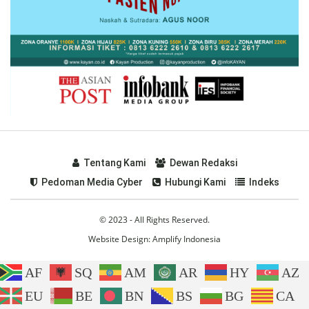
Tentang Kami
Dewan Redaksi
Pedoman Media Cyber
Hubungi Kami
Indeks
© 2023 - All Rights Reserved.
Website Design:
Amplify Indonesia
AF
SQ
AM
AR
HY
AZ
EU
BE
BN
BS
BG
CA