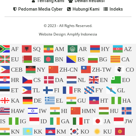
Tentang Kami
Dewan Redaksi
Pedoman Media Cyber
Hubungi Kami
Indeks
© 2023 - All Rights Reserved.
Website Design:
Amplify Indonesia
AF
SQ
AM
AR
HY
AZ
EU
BE
BN
BS
BG
CA
CEB
NY
ZH-CN
ZH-TW
CO
HR
CS
DA
NL
EN
EO
ET
TL
FI
FR
FY
GL
KA
DE
EL
GU
HT
HA
HAW
IW
HI
HMN
HU
IS
IG
ID
GA
IT
JA
JW
KN
KK
KM
KO
KU