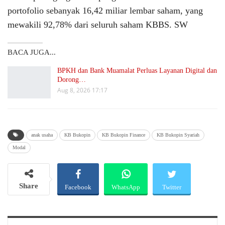
portofolio sebanyak 16,42 miliar lembar saham, yang
mewakili 92,78% dari seluruh saham KBBS. SW
BACA JUGA...
BPKH dan Bank Muamalat Perluas Layanan Digital dan
Dorong…
Aug 8, 2026 17:17
anak usaha
KB Bukopin
KB Bukopin Finance
KB Bukopin Syariah
Modal
Share
Facebook
WhatsApp
Twitter
Email
Telegram