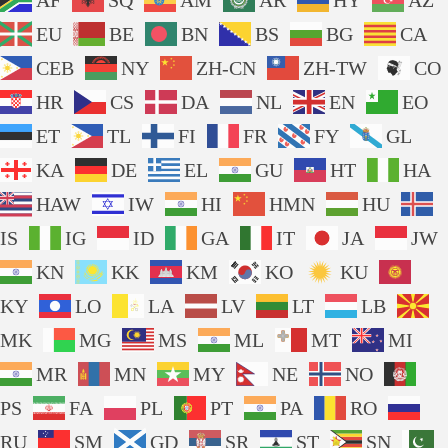
AF
SQ
AM
AR
HY
AZ
EU
BE
BN
BS
BG
CA
CEB
NY
ZH-CN
ZH-TW
CO
HR
CS
DA
NL
EN
EO
ET
TL
FI
FR
FY
GL
KA
DE
EL
GU
HT
HA
HAW
IW
HI
HMN
HU
IS
IG
ID
GA
IT
JA
JW
KN
KK
KM
KO
KU
KY
LO
LA
LV
LT
LB
MK
MG
MS
ML
MT
MI
MR
MN
MY
NE
NO
PS
FA
PL
PT
PA
RO
RU
SM
GD
SR
ST
SN