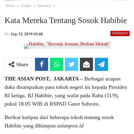
Home
Insight
Interview
Kata Mereka Tentang Sosok Habibie
On
Sep 12, 2019 02:48
INTERVIEW
Share
THE ASIAN POST, JAKARTA –
Berbagai ucapan
duka disampaikan para tokoh negeri ini kepada Presiden
RI ketiga, BJ Habibie, yang wafat pada Rabu (11/9),
pukul 18.05 WIB di RSPAD Gatot Subroto.
Berikut kutipan dari beberapa tokoh tentang sosok
Habibie yang dihimpun
asianpost.id