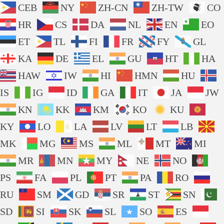
CEB
NY
ZH-CN
ZH-TW
CO
HR
CS
DA
NL
EN
EO
ET
TL
FI
FR
FY
GL
KA
DE
EL
GU
HT
HA
HAW
IW
HI
HMN
HU
IS
IG
ID
GA
IT
JA
JW
KN
KK
KM
KO
KU
KY
LO
LA
LV
LT
LB
MK
MG
MS
ML
MT
MI
MR
MN
MY
NE
NO
PS
FA
PL
PT
PA
RO
RU
SM
GD
SR
ST
SN
SD
SI
SK
SL
SO
ES