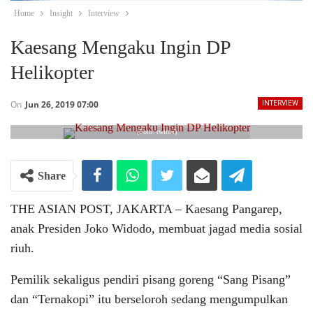
Home
Insight
Interview
Kaesang Mengaku Ingin DP
Helikopter
On
Jun 26, 2019 07:00
INTERVIEW
(Foto: twitter)
Share
THE ASIAN POST, JAKARTA – Kaesang Pangarep,
anak Presiden Joko Widodo, membuat jagad media sosial
riuh.
Pemilik sekaligus pendiri pisang goreng “Sang Pisang”
dan “Ternakopi” itu berseloroh sedang mengumpulkan