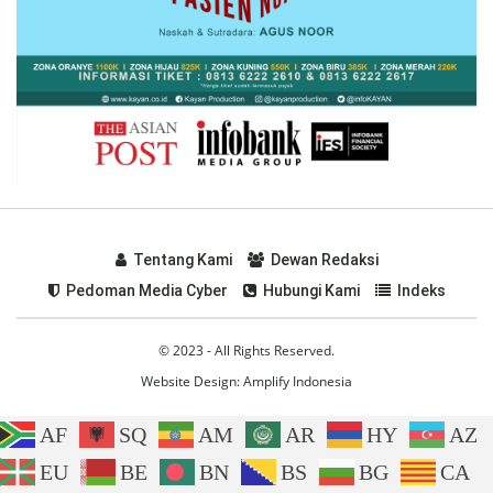
Tentang Kami
Dewan Redaksi
Pedoman Media Cyber
Hubungi Kami
Indeks
© 2023 - All Rights Reserved.
Website Design:
Amplify Indonesia
AF
SQ
AM
AR
HY
AZ
EU
BE
BN
BS
BG
CA