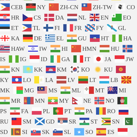
CEB
NY
ZH-CN
ZH-TW
CO
HR
CS
DA
NL
EN
EO
ET
TL
FI
FR
FY
GL
KA
DE
EL
GU
HT
HA
HAW
IW
HI
HMN
HU
IS
IG
ID
GA
IT
JA
JW
KN
KK
KM
KO
KU
KY
LO
LA
LV
LT
LB
MK
MG
MS
ML
MT
MI
MR
MN
MY
NE
NO
PS
FA
PL
PT
PA
RO
RU
SM
GD
SR
ST
SN
SD
SI
SK
SL
SO
ES