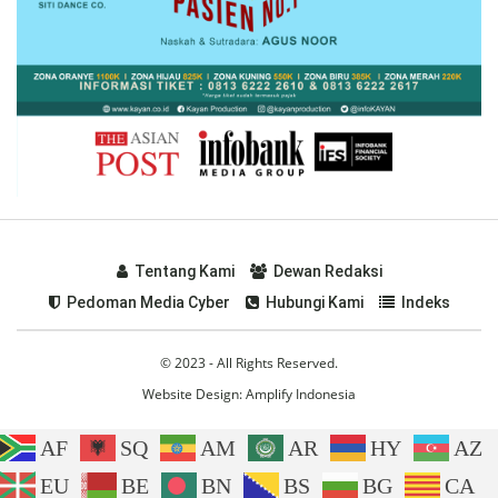
Tentang Kami
Dewan Redaksi
Pedoman Media Cyber
Hubungi Kami
Indeks
© 2023 - All Rights Reserved.
Website Design:
Amplify Indonesia
AF
SQ
AM
AR
HY
AZ
EU
BE
BN
BS
BG
CA