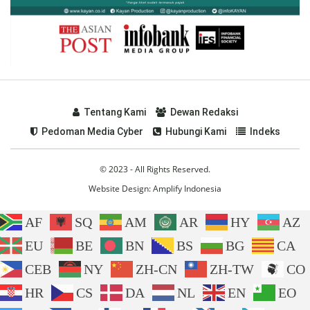
Tentang Kami
Dewan Redaksi
Pedoman Media Cyber
Hubungi Kami
Indeks
© 2023 - All Rights Reserved.
Website Design:
Amplify Indonesia
AF
SQ
AM
AR
HY
AZ
EU
BE
BN
BS
BG
CA
CEB
NY
ZH-CN
ZH-TW
CO
HR
CS
DA
NL
EN
EO