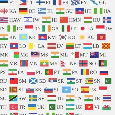
ET
TL
FI
FR
FY
GL
KA
DE
EL
GU
HT
HA
HAW
IW
HI
HMN
HU
IS
IG
ID
GA
IT
JA
JW
KN
KK
KM
KO
KU
KY
LO
LA
LV
LT
LB
MK
MG
MS
ML
MT
MI
MR
MN
MY
NE
NO
PS
FA
PL
PT
PA
RO
RU
SM
GD
SR
ST
SN
SD
SI
SK
SL
SO
ES
SU
SW
SV
TG
TA
TE
TH
TR
UK
UR
UZ
VI