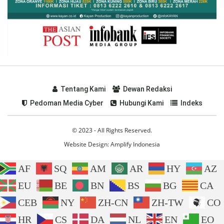
Tentang Kami
Dewan Redaksi
Pedoman Media Cyber
Hubungi Kami
Indeks
© 2023 - All Rights Reserved.
Website Design:
Amplify Indonesia
AF
SQ
AM
AR
HY
AZ
EU
BE
BN
BS
BG
CA
CEB
NY
ZH-CN
ZH-TW
CO
HR
CS
DA
NL
EN
EO