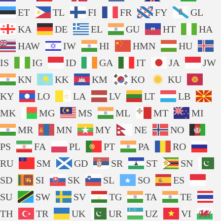
ET
TL
FI
FR
FY
GL
KA
DE
EL
GU
HT
HA
HAW
IW
HI
HMN
HU
IS
IG
ID
GA
IT
JA
JW
KN
KK
KM
KO
KU
KY
LO
LA
LV
LT
LB
MK
MG
MS
ML
MT
MI
MR
MN
MY
NE
NO
PS
FA
PL
PT
PA
RO
RU
SM
GD
SR
ST
SN
SD
SI
SK
SL
SO
ES
SU
SW
SV
TG
TA
TE
TH
TR
UK
UR
UZ
VI