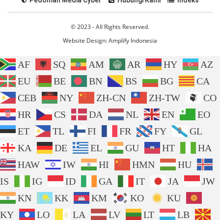
© 2023 - All Rights Reserved.
Website Design:
Amplify Indonesia
AF
SQ
AM
AR
HY
AZ
EU
BE
BN
BS
BG
CA
CEB
NY
ZH-CN
ZH-TW
CO
HR
CS
DA
NL
EN
EO
ET
TL
FI
FR
FY
GL
KA
DE
EL
GU
HT
HA
HAW
IW
HI
HMN
HU
IS
IG
ID
GA
IT
JA
JW
KN
KK
KM
KO
KU
KY
LO
LA
LV
LT
LB