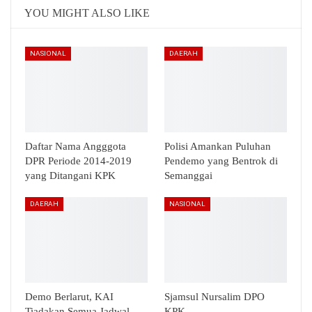
Email
Telegram
YOU MIGHT ALSO LIKE
NASIONAL
DAERAH
Daftar Nama Angggota
Polisi Amankan Puluhan
DPR Periode 2014-2019
Pendemo yang Bentrok di
yang Ditangani KPK
Semanggai
DAERAH
NASIONAL
Demo Berlarut, KAI
Sjamsul Nursalim DPO
Tiadakan Semua Jadwal
KPK