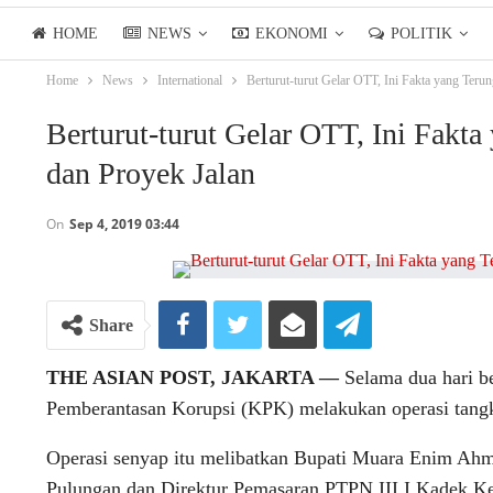
HOME
NEWS
EKONOMI
POLITIK
Home
News
International
Berturut-turut Gelar OTT, Ini Fakta yang Teru
LIFESTYLE
ASIANPOSTTV
Berturut-turut Gelar OTT, Ini Fakt
dan Proyek Jalan
On
Sep 4, 2019 03:44
Share
THE ASIAN POST, JAKARTA ―
Selama dua hari ber
Pemberantasan Korupsi (KPK) melakukan operasi tangk
Operasi senyap itu melibatkan Bupati Muara Enim Ahm
Pulungan dan Direktur Pemasaran PTPN III I Kadek Ke