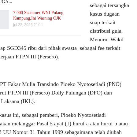
GA...
sebagai tersangka
7.000 Scammer WNI Pulang
kasus dugaan
Kampung,Ini Warning OJK
suap terkait
Jul 22, 2026 21:11
distribusi gula.
Menurut Wakil
p SGD345 ribu dari pihak swasta sebagai fee terkait
erjaan PTPN III (Persero).
k PT Fakar Mulia Transindo Pioeko Nyotosetiadi (PNO)
rut PTPN III (Persero) Dolly Pulungan (DPO) dan
 Laksana (IKL).
asus ini, sebagai pemberi, Pioeko Nyotosetiadi
akan melanggar Pasal 5 ayat (1) huruf a atau huruf b atau
13 UU Nomor 31 Tahun 1999 sebagaimana telah diubah