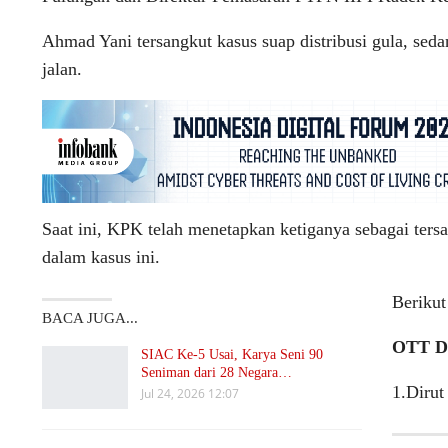
Ahmad Yani tersangkut kasus suap distribusi gula, se
jalan.
Saat ini, KPK telah menetapkan ketiganya sebagai tersan
dalam kasus ini.
Berikut
BACA JUGA...
OTT Di
SIAC Ke-5 Usai, Karya Seni 90
Seniman dari 28 Negara…
1.Diru
Jul 24, 2026 12:07