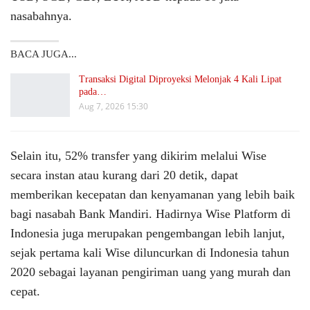
nasabahnya.
BACA JUGA...
Transaksi Digital Diproyeksi Melonjak 4 Kali Lipat
pada…
Aug 7, 2026 15:30
Selain itu, 52% transfer yang dikirim melalui Wise
secara instan atau kurang dari 20 detik, dapat
memberikan kecepatan dan kenyamanan yang lebih baik
bagi nasabah Bank Mandiri. Hadirnya Wise Platform di
Indonesia juga merupakan pengembangan lebih lanjut,
sejak pertama kali Wise diluncurkan di Indonesia tahun
2020 sebagai layanan pengiriman uang yang murah dan
cepat.