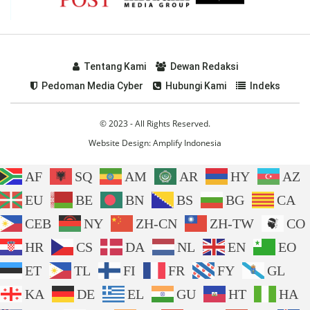
Tentang Kami
Dewan Redaksi
Pedoman Media Cyber
Hubungi Kami
Indeks
© 2023 - All Rights Reserved.
Website Design:
Amplify Indonesia
AF
SQ
AM
AR
HY
AZ
EU
BE
BN
BS
BG
CA
CEB
NY
ZH-CN
ZH-TW
CO
HR
CS
DA
NL
EN
EO
ET
TL
FI
FR
FY
GL
KA
DE
EL
GU
HT
HA