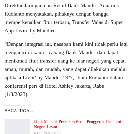
Direktur Jaringan dan Retail Bank Mandiri Aquarius
Rudianto menyatakan, pihaknya dengan bangga
memperkenalkan fitur terbaru, Transfer Valas di Super
App Livin’ by Mandiri.
“Dengan integrasi ini, nasabah kami kini tidak perlu lagi
mengantri di kantor cabang Bank Mandiri dan dapat
menikmati fitur transfer uang ke luar negeri yang cepat,
aman, murah, dan mudah, yang dapat dilakukan melalui
aplikasi Livin’ by Mandiri 24/7,” kata Rudianto dalam
konferensi pers di Hotel Ashley Jakarta, Rabu
(1/3/2023).
BACA JUGA...
Bank Mandiri Perkokoh Peran Penggerak Ekonomi
Negeri Lewat…
Jul 1, 2026 10:57