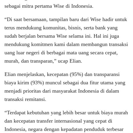
sebagai mitra pertama Wise di Indonesia.
“Di saat bersamaan, tampilan baru dari Wise hadir untuk
terus mendukung komunitas, bisnis, serta bank yang
sudah berjalan bersama Wise selama ini. Hal ini juga
mendukung komitmen kami dalam membangun transaksi
uang luar negeri di berbagai mata uang secara cepat,
murah, dan transparan,” ucap Elian.
Elian menjelaskan, kecepatan (95%) dan transparansi
biaya kirim (93%) muncul sebagai dua fitur utama yang
menjadi prioritas dari masyarakat Indonesia di dalam
transaksi remitansi.
“Terdapat kebutuhan yang lebih besar untuk biaya murah
dan kecepatan transfer internasional yang cepat di
Indonesia, negara dengan kepadatan penduduk terbesar