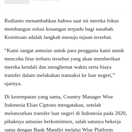
Rudianto menambahkan bahwa saat ini mereka fokus
membangun solusi keuangan terpadu bagi nasabah.
Kemitraan adalah langkah menuju tujuan tersebut.
“Kami sangat antusias untuk para pengguna kami untuk
mencoba fitur terbaru tersebut yang akan memberikan
mereka kendali dan menghemat waktu serta biaya
transfer dalam melakukan transaksi ke luar negeri,”
ujarnya.
Di kesempatan yang sama, Country Manager Wise
Indonesia Elian Ciptono mengatakan, setelah
meluncurkan transfer luar negeri di Indonesia pada 2020,
pihaknya antusias berkomitmen, salah satunya bekerja
sama dengan Bank Mandiri melalui Wise Platform