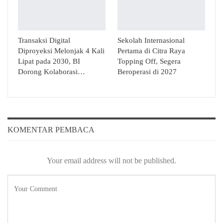
Transaksi Digital
Sekolah Internasional
Diproyeksi Melonjak 4 Kali
Pertama di Citra Raya
Lipat pada 2030, BI
Topping Off, Segera
Dorong Kolaborasi…
Beroperasi di 2027
KOMENTAR PEMBACA
Your email address will not be published.