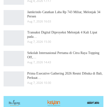
Aug 8, 2026 17:17
Jamkrindo Catatkan Laba Rp 743 Miliar, Melonjak 34
Persen
Aug 7, 2026 16:03
Transaksi Digital Diproyeksi Melonjak 4 Kali Lipat
pada…
Aug 7, 2026 15:30
Sekolah Internasional Pertama di Citra Raya Topping
Off,…
Aug 7, 2026 14:43
Prima Executive Gathering 2026 Resmi Dibuka di Bali,
Perkuat…
Aug 7, 2026 10:30