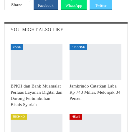
Share
Facebook
WhatsApp
Twitter
Email
Telegram
YOU MIGHT ALSO LIKE
BANK
FINANCE
BPKH dan Bank Muamalat
Jamkrindo Catatkan Laba
Perluas Layanan Digital dan
Rp 743 Miliar, Melonjak 34
Dorong Pertumbuhan
Persen
Bisnis Syariah
TECHNO
NEWS