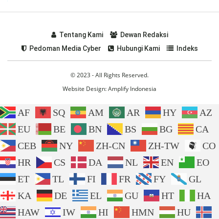
Tentang Kami
Dewan Redaksi
Pedoman Media Cyber
Hubungi Kami
Indeks
© 2023 - All Rights Reserved.
Website Design:
Amplify Indonesia
AF
SQ
AM
AR
HY
AZ
EU
BE
BN
BS
BG
CA
CEB
NY
ZH-CN
ZH-TW
CO
HR
CS
DA
NL
EN
EO
ET
TL
FI
FR
FY
GL
KA
DE
EL
GU
HT
HA
HAW
IW
HI
HMN
HU