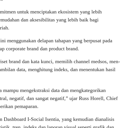
komitmen untuk menciptakan ekosistem yang lebih
emudahan dan aksesibilitas yang lebih baik bagi
riah.
t ini menggunakan delapan tahapan yang berpusat pada
ap corporate brand dan product brand.
iset brand dan kata kunci, memilih channel medsos, men-
ambilan data, menghitung indeks, dan menentukan hasil
ia mampu mengekstraksi data dan mengkategorikan
tral, negatif, dan sangat negatif,” ujar Russ Horell, Chief
berikan pemaparan.
 Dashboard I-Social Isentia, yang kemudian dianalisis
tik, tren, indeks,dan laporan visual seperti grafik dan