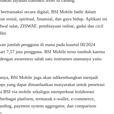
akan layanan transaksi teller di cabang.
transaksi secara digital, BSI Mobile hadir dalam
 sosial, spiritual, finansial, dan gaya hidup. Aplikasi ini
adwal salat, ZISWAF, pembiayaan online, gadai dan cicil
let.
an jumlah pengguna di mana pada kuartal III/2024
dari 7,57 juta pengguna. BSI Mobile terus tumbuh karena
, dengan awareness salah satu instrumen utamanya yaitu
anya, BSI Mobile juga akan ndikembangkan menjadi
ps yang dapat dimanfaatkan masyarakat untuk penetrasi
si BSI via mobile sekaligus memperkuat kolaborasi
berbagai platform, termasuk e-wallet, e-commerce,
nding, payment system aggregator, dan comparison
m.