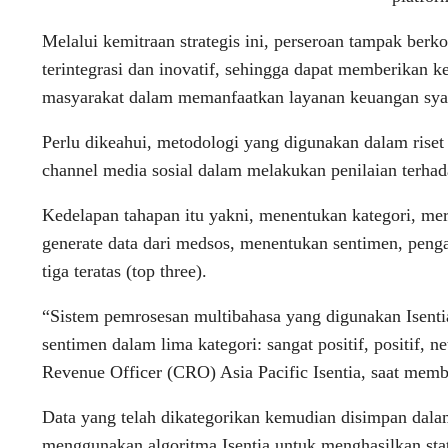
Melalui kemitraan strategis ini, perseroan tampak ber
terintegrasi dan inovatif, sehingga dapat memberikan k
masyarakat dalam memanfaatkan layanan keuangan sya
Perlu dikeahui, metodologi yang digunakan dalam rise
channel media sosial dalam melakukan penilaian terhad
Kedelapan tahapan itu yakni, menentukan kategori, mer
generate data dari medsos, menentukan sentimen, peng
tiga teratas (top three).
“Sistem pemrosesan multibahasa yang digunakan Isent
sentimen dalam lima kategori: sangat positif, positif, ne
Revenue Officer (CRO) Asia Pacific Isentia, saat mem
Data yang telah dikategorikan kemudian disimpan dalam
menggunakan algoritma Isentia untuk menghasilkan statis