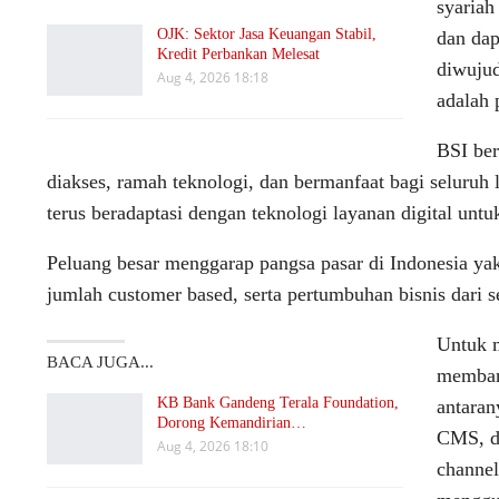
syariah
OJK: Sektor Jasa Keuangan Stabil,
dan dap
Kredit Perbankan Melesat
diwujud
Aug 4, 2026 18:18
adalah 
BSI ber
diakses, ramah teknologi, dan bermanfaat bagi seluruh 
terus beradaptasi dengan teknologi layanan digital unt
Peluang besar menggarap pangsa pasar di Indonesia yak
jumlah customer based, serta pertumbuhan bisnis da
Untuk m
BACA JUGA...
membang
KB Bank Gandeng Terala Foundation,
antara
Dorong Kemandirian…
CMS, da
Aug 4, 2026 18:10
channel