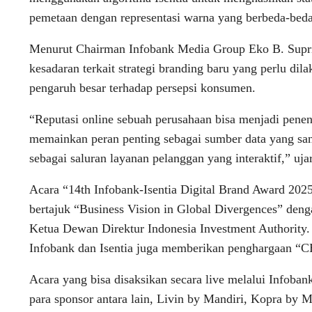
pemetaan dengan representasi warna yang berbeda-beda
Menurut Chairman Infobank Media Group Eko B. Supriya
kesadaran terkait strategi branding baru yang perlu dilak
pengaruh besar terhadap persepsi konsumen.
“Reputasi online sebuah perusahaan bisa menjadi pene
memainkan peran penting sebagai sumber data yang sang
sebagai saluran layanan pelanggan yang interaktif,” u
Acara “14th Infobank-Isentia Digital Brand Award 202
bertajuk “Business Vision in Global Divergences” de
Ketua Dewan Direktur Indonesia Investment Authority.
Infobank dan Isentia juga memberikan penghargaan “C
Acara yang bisa disaksikan secara live melalui Infoba
para sponsor antara lain, Livin by Mandiri, Kopra by