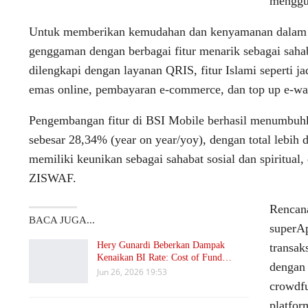
menggun
Untuk memberikan kemudahan dan kenyamanan dalam ber
genggaman dengan berbagai fitur menarik sebagai sahabat
dilengkapi dengan layanan QRIS, fitur Islami seperti j
emas online, pembayaran e-commerce, dan top up e-wal
Pengembangan fitur di BSI Mobile berhasil menumbuhk
sebesar 28,34% (year on year/yoy), dengan total lebih 
memiliki keunikan sebagai sahabat sosial dan spiritual
ZISWAF.
Rencan
BACA JUGA...
superAp
Hery Gunardi Beberkan Dampak
transak
Kenaikan BI Rate: Cost of Fund…
dengan 
Jun 26, 2026 19:53
crowdfu
platfor