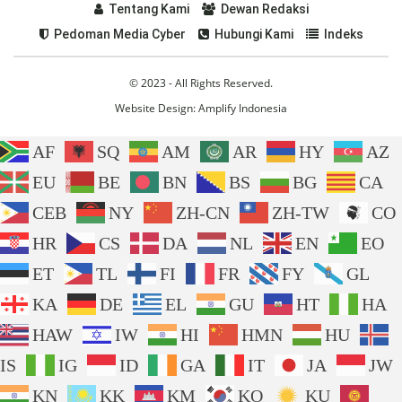
Tentang Kami
Dewan Redaksi
Pedoman Media Cyber
Hubungi Kami
Indeks
© 2023 - All Rights Reserved.
Website Design:
Amplify Indonesia
AF
SQ
AM
AR
HY
AZ
EU
BE
BN
BS
BG
CA
CEB
NY
ZH-CN
ZH-TW
CO
HR
CS
DA
NL
EN
EO
ET
TL
FI
FR
FY
GL
KA
DE
EL
GU
HT
HA
HAW
IW
HI
HMN
HU
IS
IG
ID
GA
IT
JA
JW
KN
KK
KM
KO
KU