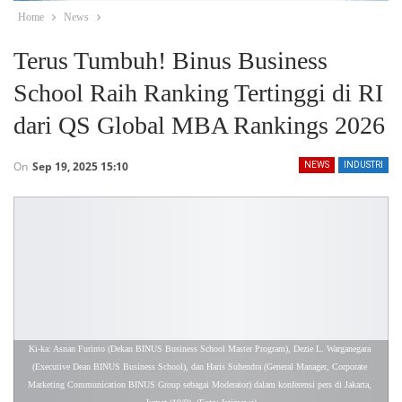
Home
News
Terus Tumbuh! Binus Business
School Raih Ranking Tertinggi di RI
dari QS Global MBA Rankings 2026
On
Sep 19, 2025 15:10
NEWS
INDUSTRI
Ki-ka: Asnan Furinto (Dekan BINUS Business School Master Program), Dezie L. Warganegara 
(Executive Dean BINUS Business School), dan Haris Suhendra (General Manager, Corporate 
Marketing Communication BINUS Group sebagai Moderator) dalam konferensi pers di Jakarta, 