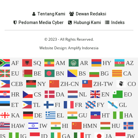
Tentang Kami
Dewan Redaksi
Pedoman Media Cyber
Hubungi Kami
Indeks
© 2023 - All Rights Reserved.
Website Design:
Amplify Indonesia
AF
SQ
AM
AR
HY
AZ
EU
BE
BN
BS
BG
CA
CEB
NY
ZH-CN
ZH-TW
CO
HR
CS
DA
NL
EN
EO
ET
TL
FI
FR
FY
GL
KA
DE
EL
GU
HT
HA
HAW
IW
HI
HMN
HU
IS
IG
ID
GA
IT
JA
JW