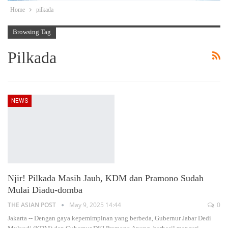
Home
pilkada
Browsing Tag
Pilkada
NEWS
Njir! Pilkada Masih Jauh, KDM dan Pramono Sudah
Mulai Diadu-domba
THE ASIAN POST
May 9, 2025 14:44
0
Jakarta -- Dengan gaya kepemimpinan yang berbeda, Gubernur Jabar Dedi