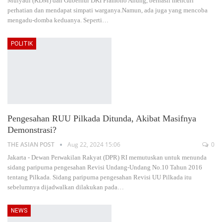
Mulyadi (KDM) dan Gubernur DKI Pramono Anung, berhasil mencuri
perhatian dan mendapat simpati warganya.Namun, ada juga yang mencoba
mengadu-domba keduanya. Seperti
…
POLITIK
Pengesahan RUU Pilkada Ditunda, Akibat Masifnya
Demonstrasi?
THE ASIAN POST
Aug 22, 2024 15:06
0
Jakarta - Dewan Perwakilan Rakyat (DPR) RI memutuskan untuk menunda
sidang paripurna pengesahan Revisi Undang-Undang No.10 Tahun 2016
tentang Pilkada. Sidang paripurna pengesahan Revisi UU Pilkada itu
sebelumnya dijadwalkan dilakukan pada
…
NEWS