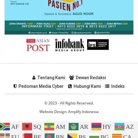
Tentang Kami
Dewan Redaksi
Pedoman Media Cyber
Hubungi Kami
Indeks
© 2023 - All Rights Reserved.
Website Design:
Amplify Indonesia
AF
SQ
AM
AR
HY
AZ
EU
BE
BN
BS
BG
CA