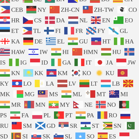
CEB
NY
ZH-CN
ZH-TW
CO
HR
CS
DA
NL
EN
EO
ET
TL
FI
FR
FY
GL
KA
DE
EL
GU
HT
HA
HAW
IW
HI
HMN
HU
IS
IG
ID
GA
IT
JA
JW
KN
KK
KM
KO
KU
KY
LO
LA
LV
LT
LB
MK
MG
MS
ML
MT
MI
MR
MN
MY
NE
NO
PS
FA
PL
PT
PA
RO
RU
SM
GD
SR
ST
SN
SD
SI
SK
SL
SO
ES