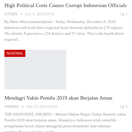
High Political Costs Causes Corrupt Indonesian Officials
STEVEN
Dec 9, 2020 07:42
1
By Darto WiryosukartoJakarta - Today, Wednesday, December 9, 2020,
Indonesia will hold direct regional head elections (pilkada) in 270 regions.
The details, 9 provinces, 224 districts and 37 cities. This is the fourth direct
regional…
NASIONAL
Mendagri Yakin Pemilu 2019 akan Berjalan Aman
AHMADI
Feb 27, 2018 04:52
0
THE ASIAN POST, JAKARTA -- Menteri Dalam Negeri Tjahjo Kumolo yakin
Pemilu 2019 akan berjalan aman. Alasannya, Indonesia telah memiliki
pengalaman buruk dalam menggelar pesta demokrasi lima tahunan
tersebut."Saya yakin kita sudah…