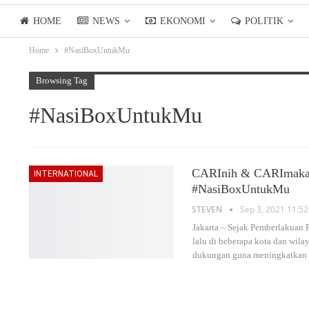
HOME
NEWS
EKONOMI
POLITIK
Home
#NasiBoxUntukMu
LIFESTYLE
ASIANPOSTTV
Browsing Tag
#NasiBoxUntukMu
CARInih & CARImakan
INTERNATIONAL
#NasiBoxUntukMu
STEVEN
Sep 3, 2021 11:52
Jakarta – Sejak Pemberlakuan
lalu di beberapa kota dan wi
dukungan guna meningkatkan