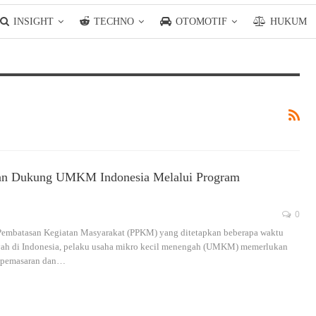
INSIGHT
TECHNO
OTOMOTIF
HUKUM
 Dukung UMKM Indonesia Melalui Program
0
 Pembatasan Kegiatan Masyarakat (PPKM) yang ditetapkan beberapa waktu
layah di Indonesia, pelaku usaha mikro kecil menengah (UMKM) memerlukan
 pemasaran dan…