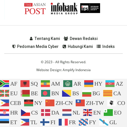
Tentang Kami
Dewan Redaksi
Pedoman Media Cyber
Hubungi Kami
Indeks
© 2023 - All Rights Reserved.
Website Design:
Amplify Indonesia
AF
SQ
AM
AR
HY
AZ
EU
BE
BN
BS
BG
CA
CEB
NY
ZH-CN
ZH-TW
CO
HR
CS
DA
NL
EN
EO
ET
TL
FI
FR
FY
GL