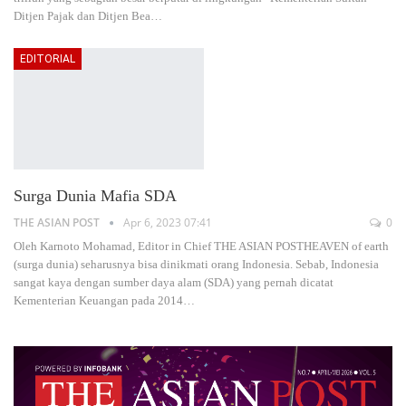
Ditjen Pajak dan Ditjen Bea
…
EDITORIAL
Surga Dunia Mafia SDA
THE ASIAN POST
Apr 6, 2023 07:41
0
Oleh Karnoto Mohamad, Editor in Chief THE ASIAN POSTHEAVEN of earth
(surga dunia) seharusnya bisa dinikmati orang Indonesia. Sebab, Indonesia
sangat kaya dengan sumber daya alam (SDA) yang pernah dicatat
Kementerian Keuangan pada 2014
…