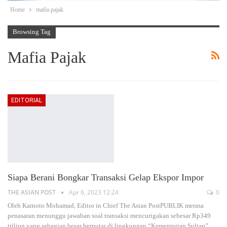
Home
mafia pajak
Browsing Tag
Mafia Pajak
EDITORIAL
Siapa Berani Bongkar Transaksi Gelap Ekspor Impor
THE ASIAN POST
Apr 6, 2023 12:24
0
Oleh Karnoto Mohamad, Editor in Chief The Asian PostPUBLIK merasa
penasaran menunggu jawaban soal transaksi mencurigakan sebesar Rp349
triliun yang sebagian besar berputar di lingkungan “Kementerian Sultan”