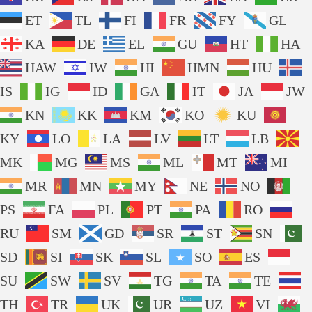
ET
TL
FI
FR
FY
GL
KA
DE
EL
GU
HT
HA
HAW
IW
HI
HMN
HU
IS
IG
ID
GA
IT
JA
JW
KN
KK
KM
KO
KU
KY
LO
LA
LV
LT
LB
MK
MG
MS
ML
MT
MI
MR
MN
MY
NE
NO
PS
FA
PL
PT
PA
RO
RU
SM
GD
SR
ST
SN
SD
SI
SK
SL
SO
ES
SU
SW
SV
TG
TA
TE
TH
TR
UK
UR
UZ
VI