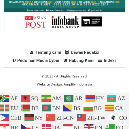
Tentang Kami
Dewan Redaksi
Pedoman Media Cyber
Hubungi Kami
Indeks
© 2023 - All Rights Reserved.
Website Design:
Amplify Indonesia
AF
SQ
AM
AR
HY
AZ
EU
BE
BN
BS
BG
CA
CEB
NY
ZH-CN
ZH-TW
CO
HR
CS
DA
NL
EN
EO