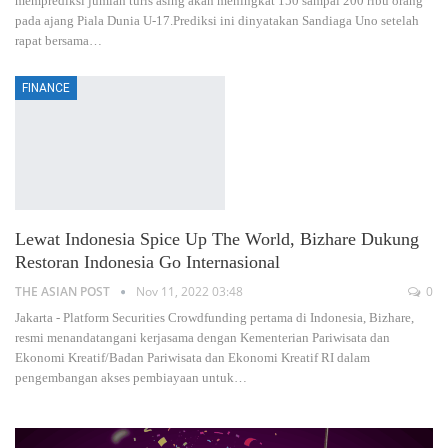
memprediksi jumlah turis asing akan meningkat 150 sampai 200 ribu orang
pada ajang Piala Dunia U-17.Prediksi ini dinyatakan Sandiaga Uno setelah
rapat bersama
…
FINANCE
Lewat Indonesia Spice Up The World, Bizhare Dukung
Restoran Indonesia Go Internasional
THE ASIAN POST
Nov 11, 2022 03:48
0
Jakarta - Platform Securities Crowdfunding pertama di Indonesia, Bizhare,
resmi menandatangani kerjasama dengan Kementerian Pariwisata dan
Ekonomi Kreatif/Badan Pariwisata dan Ekonomi Kreatif RI dalam
pengembangan akses pembiayaan untuk
…