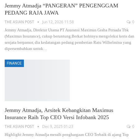
Jemmy Atmadja “PANGERAN” PENGENGGAM
PEDANG RAJA JAWA
THE ASIAN POST
Jun 12, 2026 11:58
0
Jemmy Atmadja, Direktur Utama PT Asuransi Maximus Graha Persada Tbk
(Maximus Insurance), cukup beruntung.Berkat hobinya mengoleksi keris dan
senjata berpamor, dia kedatangan pedang pemberian Ratu Wilhelmina yang
dipersembahkan untuk
…
FINANCE
Jemmy Atmadja, Arsitek Kebangkitan Maximus
Insurance Raih Top CEO Versi Infobank 2025
THE ASIAN POST
Dec 9, 2025 01:23
0
Highlight:Jemmy Atmadja meraih penghargaan CEO Terbaik di ajang Top