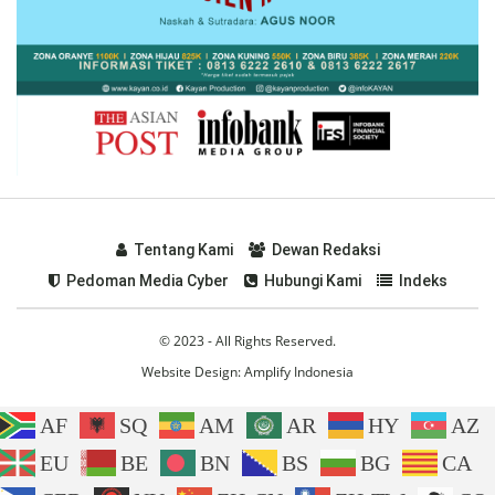
Tentang Kami
Dewan Redaksi
Pedoman Media Cyber
Hubungi Kami
Indeks
© 2023 - All Rights Reserved.
Website Design:
Amplify Indonesia
AF
SQ
AM
AR
HY
AZ
EU
BE
BN
BS
BG
CA