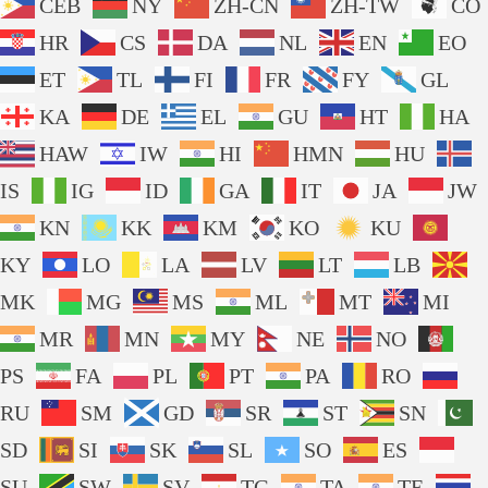
CEB
NY
ZH-CN
ZH-TW
CO
HR
CS
DA
NL
EN
EO
ET
TL
FI
FR
FY
GL
KA
DE
EL
GU
HT
HA
HAW
IW
HI
HMN
HU
IS
IG
ID
GA
IT
JA
JW
KN
KK
KM
KO
KU
KY
LO
LA
LV
LT
LB
MK
MG
MS
ML
MT
MI
MR
MN
MY
NE
NO
PS
FA
PL
PT
PA
RO
RU
SM
GD
SR
ST
SN
SD
SI
SK
SL
SO
ES
SU
SW
SV
TG
TA
TE