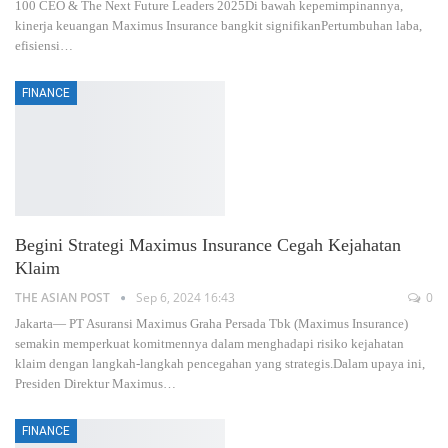
100 CEO & The Next Future Leaders 2025Di bawah kepemimpinannya,
kinerja keuangan Maximus Insurance bangkit signifikanPertumbuhan laba,
efisiensi
…
FINANCE
Begini Strategi Maximus Insurance Cegah Kejahatan
Klaim
THE ASIAN POST
Sep 6, 2024 16:43
0
Jakarta— PT Asuransi Maximus Graha Persada Tbk (Maximus Insurance)
semakin memperkuat komitmennya dalam menghadapi risiko kejahatan
klaim dengan langkah-langkah pencegahan yang strategis.Dalam upaya ini,
Presiden Direktur Maximus
…
FINANCE