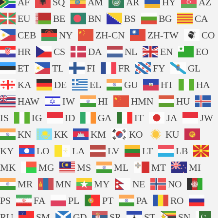
AF
SQ
AM
AR
HY
AZ
EU
BE
BN
BS
BG
CA
CEB
NY
ZH-CN
ZH-TW
CO
HR
CS
DA
NL
EN
EO
ET
TL
FI
FR
FY
GL
KA
DE
EL
GU
HT
HA
HAW
IW
HI
HMN
HU
IS
IG
ID
GA
IT
JA
JW
KN
KK
KM
KO
KU
KY
LO
LA
LV
LT
LB
MK
MG
MS
ML
MT
MI
MR
MN
MY
NE
NO
PS
FA
PL
PT
PA
RO
RU
SM
GD
SR
ST
SN