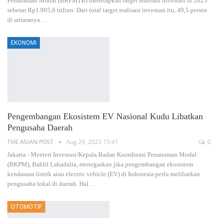
Penanaman Modal (BKPM) RI menetapkan target realisasi investasi di 2025
sebesar Rp1.905,6 triliun. Dari total target realisasi investasi itu, 49,5 persen
di antaranya
…
EKONOMI
Pengembangan Ekosistem EV Nasional Kudu Libatkan
Pengusaha Daerah
THE ASIAN POST
Aug 29, 2023 15:41
0
Jakarta - Menteri Investasi/Kepala Badan Koordinasi Penanaman Modal
(BKPM), Bahlil Lahadalia, menegaskan jika pengembangan ekosistem
kendaraan listrik atau electric vehicle (EV) di Indonesia perlu melibatkan
pengusaha lokal di daerah. Hal
…
OTOMOTIF