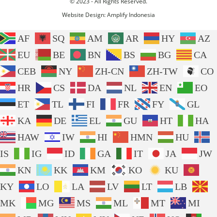
© 2023 - All Rights Reserved.
Website Design:
Amplify Indonesia
AF
SQ
AM
AR
HY
AZ
EU
BE
BN
BS
BG
CA
CEB
NY
ZH-CN
ZH-TW
CO
HR
CS
DA
NL
EN
EO
ET
TL
FI
FR
FY
GL
KA
DE
EL
GU
HT
HA
HAW
IW
HI
HMN
HU
IS
IG
ID
GA
IT
JA
JW
KN
KK
KM
KO
KU
KY
LO
LA
LV
LT
LB
MK
MG
MS
ML
MT
MI