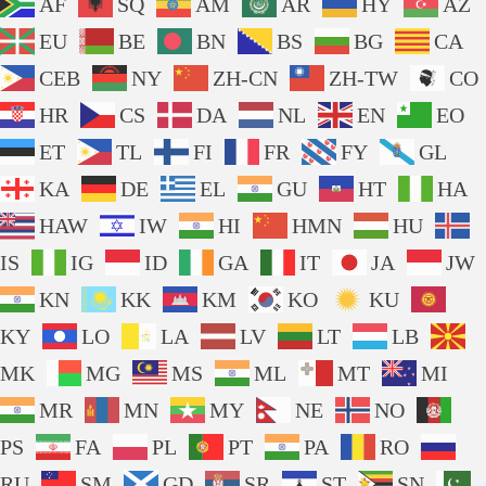
AF
SQ
AM
AR
HY
AZ
EU
BE
BN
BS
BG
CA
CEB
NY
ZH-CN
ZH-TW
CO
HR
CS
DA
NL
EN
EO
ET
TL
FI
FR
FY
GL
KA
DE
EL
GU
HT
HA
HAW
IW
HI
HMN
HU
IS
IG
ID
GA
IT
JA
JW
KN
KK
KM
KO
KU
KY
LO
LA
LV
LT
LB
MK
MG
MS
ML
MT
MI
MR
MN
MY
NE
NO
PS
FA
PL
PT
PA
RO
RU
SM
GD
SR
ST
SN