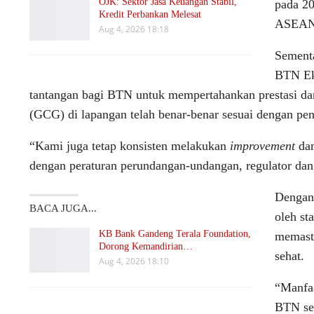
OJK: Sektor Jasa Keuangan Stabil,
pada 20
Kredit Perbankan Melesat
ASEAN 
Aug 4, 2026 18:18
Sementa
BTN Ek
tantangan bagi BTN untuk mempertahankan prestasi dan
(GCG) di lapangan telah benar-benar sesuai dengan pe
“Kami juga tetap konsisten melakukan
improvement
dan
dengan peraturan perundangan-undangan, regulator dan
Dengan
BACA JUGA...
oleh s
KB Bank Gandeng Terala Foundation,
memasti
Dorong Kemandirian…
sehat.
Aug 4, 2026 18:10
“Manfaa
BTN se