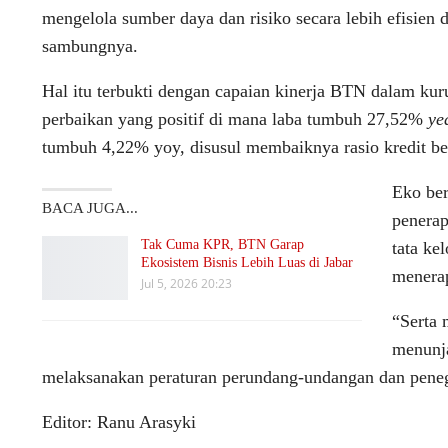
mengelola sumber daya dan risiko secara lebih efisien 
sambungnya.
Hal itu terbukti dengan capaian kinerja BTN dalam ku
perbaikan yang positif di mana laba tumbuh 27,52%
ye
tumbuh 4,22% yoy, disusul membaiknya rasio kredit b
Eko ber
BACA JUGA...
penerap
Tak Cuma KPR, BTN Garap
tata ke
Ekosistem Bisnis Lebih Luas di Jabar
menera
Jul 5, 2026 20:23
“Serta 
menunja
melaksanakan peraturan perundang-undangan dan peneg
Editor: Ranu Arasyki