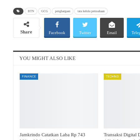
BTN
GCG
penghargaan
tata kelola perusahaan
Share
Facebook
Twitter
Email
Tele
YOU MIGHT ALSO LIKE
FINANCE
TECHNO
Jamkrindo Catatkan Laba Rp 743
Transaksi Digital