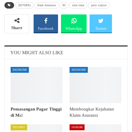
(BI7DRR)
Bank Indonesia
BI
nilai tukar
perry warjiyo
Share
Facebook
WhatsApp
Twitter
Email
Telegram
YOU MIGHT ALSO LIKE
EKONOMI
EKONOMI
Pemasangan Pagar Tinggi
Membongkar Kejahatan
di M
al
Klaim Asuransi
TECHNO
HUKUM