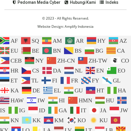
Pedoman Media Cyber
Hubungi Kami
Indeks
© 2023 - All Rights Reserved.
Website Design:
Amplify Indonesia
AF
SQ
AM
AR
HY
AZ
EU
BE
BN
BS
BG
CA
CEB
NY
ZH-CN
ZH-TW
CO
HR
CS
DA
NL
EN
EO
ET
TL
FI
FR
FY
GL
KA
DE
EL
GU
HT
HA
HAW
IW
HI
HMN
HU
IS
IG
ID
GA
IT
JA
JW
KN
KK
KM
KO
KU
KY
LO
LA
LV
LT
LB