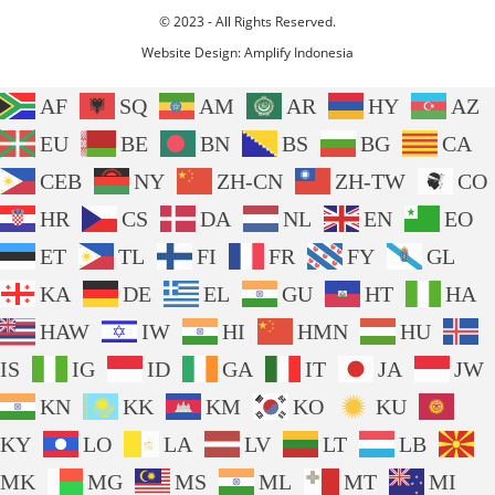
© 2023 - All Rights Reserved.
Website Design:
Amplify Indonesia
AF
SQ
AM
AR
HY
AZ
EU
BE
BN
BS
BG
CA
CEB
NY
ZH-CN
ZH-TW
CO
HR
CS
DA
NL
EN
EO
ET
TL
FI
FR
FY
GL
KA
DE
EL
GU
HT
HA
HAW
IW
HI
HMN
HU
IS
IG
ID
GA
IT
JA
JW
KN
KK
KM
KO
KU
KY
LO
LA
LV
LT
LB
MK
MG
MS
ML
MT
MI