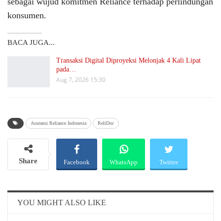
sebagai wujud komitmen Reliance terhadap perlindungan
konsumen.
BACA JUGA...
Transaksi Digital Diproyeksi Melonjak 4 Kali Lipat
pada…
Aug 7, 2026 15:30
Asuransi Reliance Indonesia
ReliDoc
Share
Facebook
WhatsApp
Twitter
Email
Telegram
YOU MIGHT ALSO LIKE