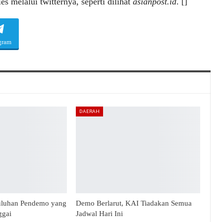
s melalui twitternya, seperti dilihat
asianpost.id
. []
gram
DAERAH
uluhan Pendemo yang
Demo Berlarut, KAI Tiadakan Semua
ggai
Jadwal Hari Ini