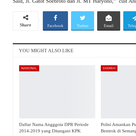
Said, Jl. Gatot Soebroto dan Jl. MT Haryono,” cuit Anie
Share
Facebook
Twitter
Email
Tele
YOU MIGHT ALSO LIKE
NASIONAL
DAERAH
Daftar Nama Angggota DPR Periode
Polisi Amankan P
2014-2019 yang Ditangani KPK
Bentrok di Seman