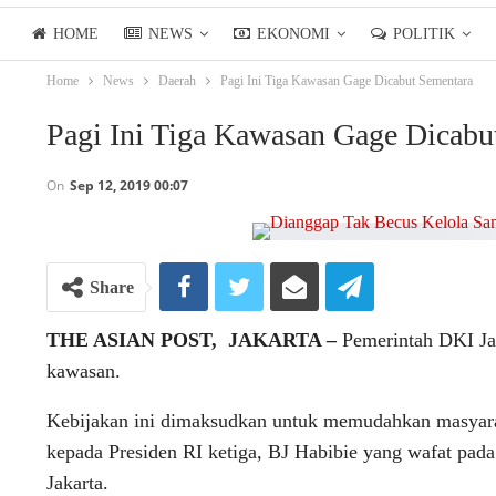
HOME
NEWS
EKONOMI
POLITIK
Home
News
Daerah
Pagi Ini Tiga Kawasan Gage Dicabut Sementara
LIFESTYLE
ASIANPOSTTV
Pagi Ini Tiga Kawasan Gage Dicabu
On
Sep 12, 2019 00:07
Share
THE ASIAN POST, JAKARTA –
Pemerintah DKI Jak
kawasan.
Kebijakan ini dimaksudkan untuk memudahkan masyar
kepada Presiden RI ketiga, BJ Habibie yang wafat pa
Jakarta.