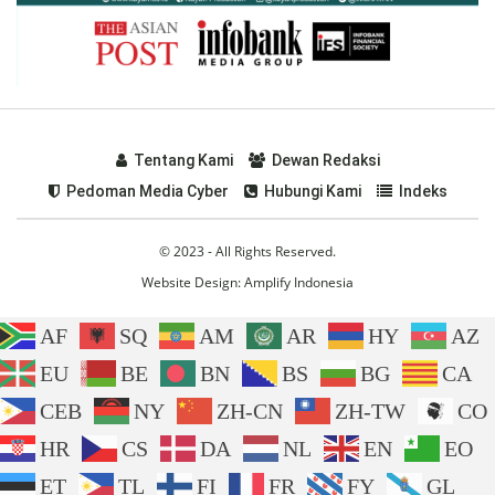
Tentang Kami
Dewan Redaksi
Pedoman Media Cyber
Hubungi Kami
Indeks
© 2023 - All Rights Reserved.
Website Design:
Amplify Indonesia
AF
SQ
AM
AR
HY
AZ
EU
BE
BN
BS
BG
CA
CEB
NY
ZH-CN
ZH-TW
CO
HR
CS
DA
NL
EN
EO
ET
TL
FI
FR
FY
GL