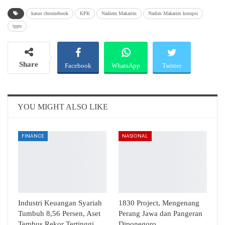
kasus chromebook
KPK
Nadiem Makarim
Nadim Makarim korupsi
tppu
Share
Facebook
WhatsApp
Twitter
Email
Telegram
YOU MIGHT ALSO LIKE
FINANCE
NASIONAL
Industri Keuangan Syariah
1830 Project, Mengenang
Tumbuh 8,56 Persen, Aset
Perang Jawa dan Pangeran
Tembus Rekor Tertinggi
Diponegoro