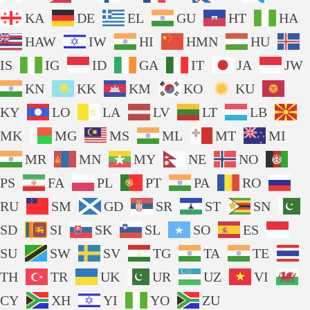
KA
DE
EL
GU
HT
HA
HAW
IW
HI
HMN
HU
IS
IG
ID
GA
IT
JA
JW
KN
KK
KM
KO
KU
KY
LO
LA
LV
LT
LB
MK
MG
MS
ML
MT
MI
MR
MN
MY
NE
NO
PS
FA
PL
PT
PA
RO
RU
SM
GD
SR
ST
SN
SD
SI
SK
SL
SO
ES
SU
SW
SV
TG
TA
TE
TH
TR
UK
UR
UZ
VI
CY
XH
YI
YO
ZU