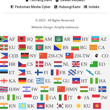
Pedoman Media Cyber
Hubungi Kami
Indeks
© 2023 - All Rights Reserved.
Website Design:
Amplify Indonesia
AF
SQ
AM
AR
HY
AZ
EU
BE
BN
BS
BG
CA
CEB
NY
ZH-CN
ZH-TW
CO
HR
CS
DA
NL
EN
EO
ET
TL
FI
FR
FY
GL
KA
DE
EL
GU
HT
HA
HAW
IW
HI
HMN
HU
IS
IG
ID
GA
IT
JA
JW
KN
KK
KM
KO
KU