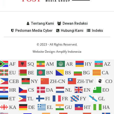
Tentang Kami
Dewan Redaksi
Pedoman Media Cyber
Hubungi Kami
Indeks
© 2023 - All Rights Reserved.
Website Design:
Amplify Indonesia
AF
SQ
AM
AR
HY
AZ
EU
BE
BN
BS
BG
CA
CEB
NY
ZH-CN
ZH-TW
CO
HR
CS
DA
NL
EN
EO
ET
TL
FI
FR
FY
GL
KA
DE
EL
GU
HT
HA