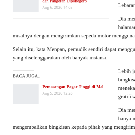
dan Pangeran Diponegoro
Lebaran
Aug 6, 2026 14:03
Dia me
halaman
misalnya dengan mengirimkan sepeda motor menggunak
Selain itu, kata Menpan, pemudik sendiri dapat menggu
yang diselenggarakan oleh banyak instansi.
Lebih 
BACA JUGA...
bingkis
Pemasangan Pagar Tinggi di M
al
menekan
Aug 5, 2026 12:26
gratifik
Dia men
hanya m
mengembalikan bingkisan kepada pihak yang mengirim