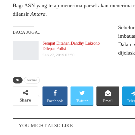
Bagi ASN yang tetap menerima parsel akan menerima r
dilansir
Antara
.
Sebelum
BACA JUGA...
imbauan
Sempat Ditahan,Dandhy Laksono
Dalam 
Dilepas Polisi
dijelas
Sep 27, 2019 03:50
headline
Share
Facebook
Twitter
Email
Tele
YOU MIGHT ALSO LIKE