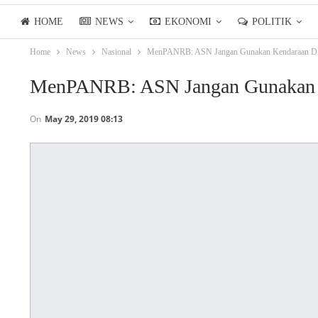
HOME
NEWS
EKONOMI
POLITIK
Home
News
Nasional
MenPANRB: ASN Jangan Gunakan Kendaraan Di
LIFESTYLE
ASIANPOSTTV
MenPANRB: ASN Jangan Gunakan K
On
May 29, 2019 08:13