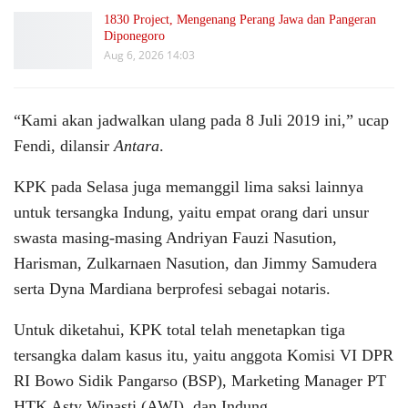
1830 Project, Mengenang Perang Jawa dan Pangeran
Diponegoro
Aug 6, 2026 14:03
“Kami akan jadwalkan ulang pada 8 Juli 2019 ini,” ucap
Fendi, dilansir
Antara
.
KPK pada Selasa juga memanggil lima saksi lainnya
untuk tersangka Indung, yaitu empat orang dari unsur
swasta masing-masing Andriyan Fauzi Nasution,
Harisman, Zulkarnaen Nasution, dan Jimmy Samudera
serta Dyna Mardiana berprofesi sebagai notaris.
Untuk diketahui, KPK total telah menetapkan tiga
tersangka dalam kasus itu, yaitu anggota Komisi VI DPR
RI Bowo Sidik Pangarso (BSP), Marketing Manager PT
HTK Asty Winasti (AWI), dan Indung.