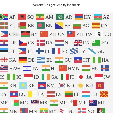
Website Design:
Amplify Indonesia
AF
SQ
AM
AR
HY
AZ
EU
BE
BN
BS
BG
CA
CEB
NY
ZH-CN
ZH-TW
CO
HR
CS
DA
NL
EN
EO
ET
TL
FI
FR
FY
GL
KA
DE
EL
GU
HT
HA
HAW
IW
HI
HMN
HU
IS
IG
ID
GA
IT
JA
JW
KN
KK
KM
KO
KU
KY
LO
LA
LV
LT
LB
MK
MG
MS
ML
MT
MI
MR
MN
MY
NE
NO