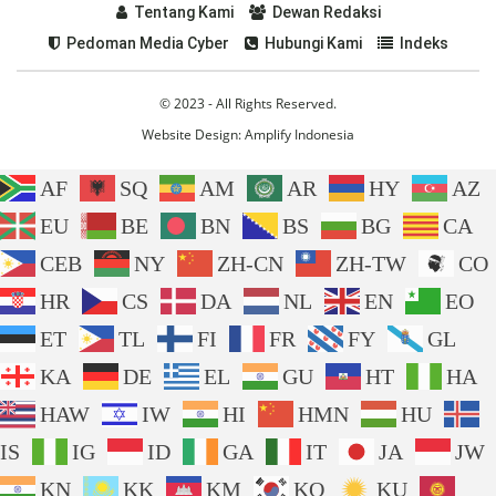
Tentang Kami
Dewan Redaksi
Pedoman Media Cyber
Hubungi Kami
Indeks
© 2023 - All Rights Reserved.
Website Design:
Amplify Indonesia
AF
SQ
AM
AR
HY
AZ
EU
BE
BN
BS
BG
CA
CEB
NY
ZH-CN
ZH-TW
CO
HR
CS
DA
NL
EN
EO
ET
TL
FI
FR
FY
GL
KA
DE
EL
GU
HT
HA
HAW
IW
HI
HMN
HU
IS
IG
ID
GA
IT
JA
JW
KN
KK
KM
KO
KU