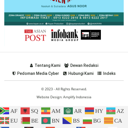
Tentang Kami
Dewan Redaksi
Pedoman Media Cyber
Hubungi Kami
Indeks
© 2023 - All Rights Reserved.
Website Design:
Amplify Indonesia
AF
SQ
AM
AR
HY
AZ
EU
BE
BN
BS
BG
CA