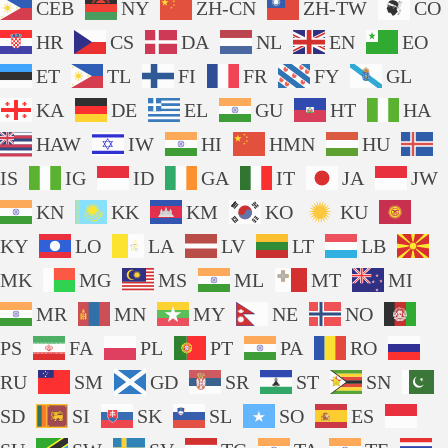
CEB
NY
ZH-CN
ZH-TW
CO
HR
CS
DA
NL
EN
EO
ET
TL
FI
FR
FY
GL
KA
DE
EL
GU
HT
HA
HAW
IW
HI
HMN
HU
IS
IG
ID
GA
IT
JA
JW
KN
KK
KM
KO
KU
KY
LO
LA
LV
LT
LB
MK
MG
MS
ML
MT
MI
MR
MN
MY
NE
NO
PS
FA
PL
PT
PA
RO
RU
SM
GD
SR
ST
SN
SD
SI
SK
SL
SO
ES