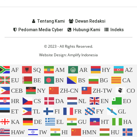
Tentang Kami
Dewan Redaksi
Pedoman Media Cyber
Hubungi Kami
Indeks
© 2023 - All Rights Reserved.
Website Design:
Amplify Indonesia
AF
SQ
AM
AR
HY
AZ
EU
BE
BN
BS
BG
CA
CEB
NY
ZH-CN
ZH-TW
CO
HR
CS
DA
NL
EN
EO
ET
TL
FI
FR
FY
GL
KA
DE
EL
GU
HT
HA
HAW
IW
HI
HMN
HU