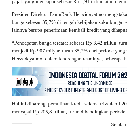
pajak yang mencapai sebesar Rp 1,91 triliun atau meni
Presiden Direktur PaninBank Herwidayatmo mengatakan
bunga sebesar 35,7% di tengah kebijakan suku bunga re
lainnya berupa penerimaan kembali kredit yang dihapu
“Pendapatan bunga tercatat sebesar Rp 3,42 triliun, tu
menjadi Rp 907 milyar, turun 35,7% dari periode yang s
Herwidayatmo, dalam keterangan resminya, beberapa ha
Hal ini dibarengi pemulihan kredit selama triwulan I 2
mencapai Rp 205,8 triliun, turun dibandingkan periode 
Sejalan