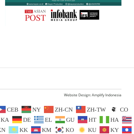
Website Design:
Amplify Indonesia
CEB
NY
ZH-CN
ZH-TW
CO
KA
DE
EL
GU
HT
HA
KN
KK
KM
KO
KU
KY