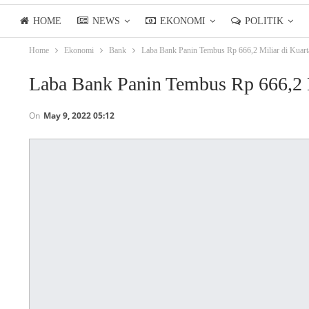
HOME
NEWS
EKONOMI
POLITIK
Home
Ekonomi
Bank
Laba Bank Panin Tembus Rp 666,2 Miliar di Kuart
LIFESTYLE
ASIANPOSTTV
Laba Bank Panin Tembus Rp 666,2 M
On
May 9, 2022 05:12