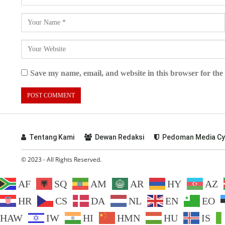
Save my name, email, and website in this browser for the
Tentang Kami
Dewan Redaksi
Pedoman Media Cy
© 2023 - All Rights Reserved.
AF
SQ
AM
AR
HY
AZ
HR
CS
DA
NL
EN
EO
HAW
IW
HI
HMN
HU
IS