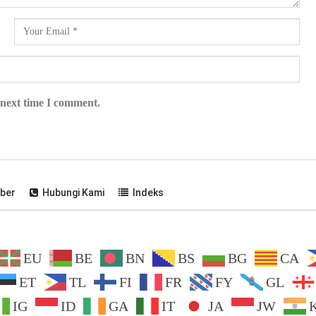
 next time I comment.
ber
Hubungi Kami
Indeks
EU
BE
BN
BS
BG
CA
ET
TL
FI
FR
FY
GL
IG
ID
GA
IT
JA
JW