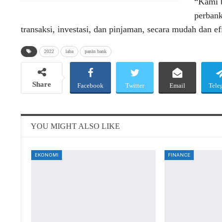
“Kami b
perbank
transaksi, investasi, dan pinjaman, secara mudah dan 
2022
laba
panin bank
Share
Facebook
Twitter
Email
Tele
YOU MIGHT ALSO LIKE
EKONOMI
FINANCE