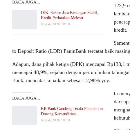
BACA JUGA...
123,9 t
OJK: Sektor Jasa Keuangan Stabil,
lambatn
Kredit Perbankan Melesat
penerap
Aug 4, 2026 18:18
kredit.
Sementa
to Deposit Ratio (LDR) PaninBank tercatat baik masi
Adapun, dana pihak ketiga (DPK) mencapai Rp138,1 tr
mencapai 48,9%, sejalan dengan pertumbuhan tabungan
Bank, mencatat kenaikan sebesar 12,98% yoy.
Ia men
BACA JUGA...
dari up
KB Bank Gandeng Terala Foundation,
mengha
Dorong Kemandirian…
kebutu
Aug 4, 2026 18:10