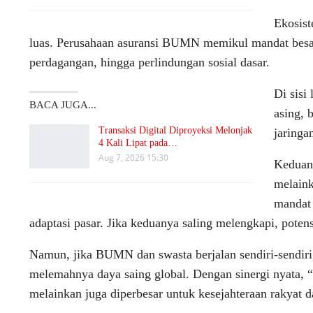
Ekosist
luas. Perusahaan asuransi BUMN memikul mandat besar 
perdagangan, hingga perlindungan sosial dasar.
Di sisi
BACA JUGA...
asing, 
Transaksi Digital Diproyeksi Melonjak
jaringa
4 Kali Lipat pada…
Aug 7, 2026 15:30
Keduany
melain
mandat 
adaptasi pasar. Jika keduanya saling melengkapi, potens
Namun, jika BUMN dan swasta berjalan sendiri-sendiri
melemahnya daya saing global. Dengan sinergi nyata, “k
melainkan juga diperbesar untuk kesejahteraan rakyat 