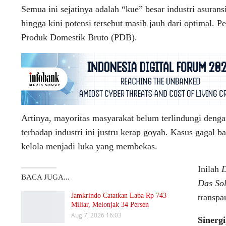
Semua ini sejatinya adalah “kue” besar industri asurans
hingga kini potensi tersebut masih jauh dari optimal. P
Produk Domestik Bruto (PDB).
Artinya, mayoritas masyarakat belum terlindungi deng
terhadap industri ini justru kerap goyah. Kasus gagal b
kelola menjadi luka yang membekas.
Inilah
D
BACA JUGA...
Das Sol
Jamkrindo Catatkan Laba Rp 743
transpa
Miliar, Melonjak 34 Persen
Aug 7, 2026 16:03
Sinergi