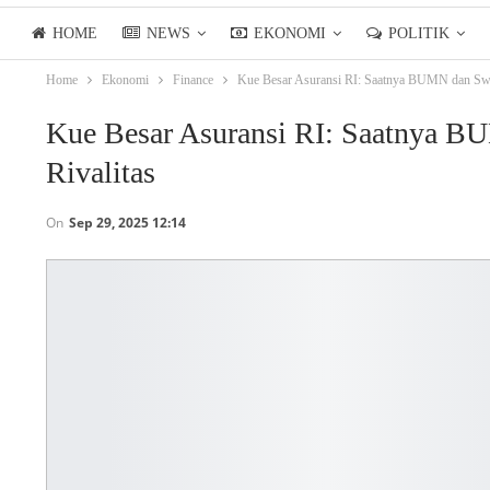
HOME
NEWS
EKONOMI
POLITIK
Home
Ekonomi
Finance
Kue Besar Asuransi RI: Saatnya BUMN dan Swas
LIFESTYLE
ASIANPOSTTV
Kue Besar Asuransi RI: Saatnya B
Rivalitas
On
Sep 29, 2025 12:14