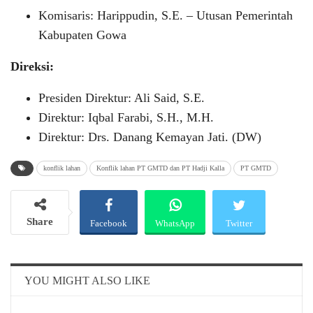
Komisaris: Harippudin, S.E. – Utusan Pemerintah
Kabupaten Gowa
Direksi:
Presiden Direktur: Ali Said, S.E.
Direktur: Iqbal Farabi, S.H., M.H.
Direktur: Drs. Danang Kemayan Jati. (DW)
konflik lahan
Konflik lahan PT GMTD dan PT Hadji Kalla
PT GMTD
Share
Facebook
WhatsApp
Twitter
Email
Telegram
YOU MIGHT ALSO LIKE