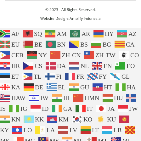
© 2023 - All Rights Reserved.
Website Design:
Amplify Indonesia
AF
SQ
AM
AR
HY
AZ
EU
BE
BN
BS
BG
CA
CEB
NY
ZH-CN
ZH-TW
CO
HR
CS
DA
NL
EN
EO
ET
TL
FI
FR
FY
GL
KA
DE
EL
GU
HT
HA
HAW
IW
HI
HMN
HU
IS
IG
ID
GA
IT
JA
JW
KN
KK
KM
KO
KU
KY
LO
LA
LV
LT
LB
MK
MG
MS
ML
MT
MI