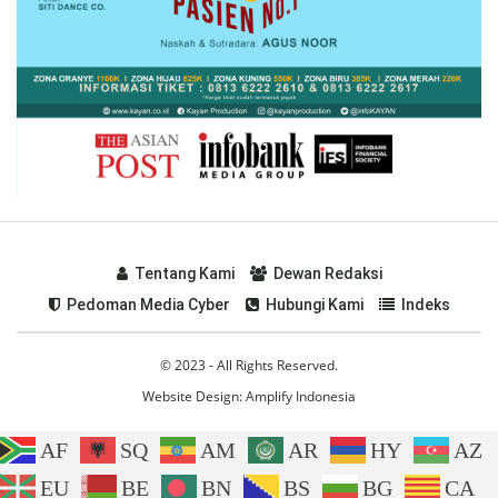
Tentang Kami
Dewan Redaksi
Pedoman Media Cyber
Hubungi Kami
Indeks
© 2023 - All Rights Reserved.
Website Design:
Amplify Indonesia
AF
SQ
AM
AR
HY
AZ
EU
BE
BN
BS
BG
CA