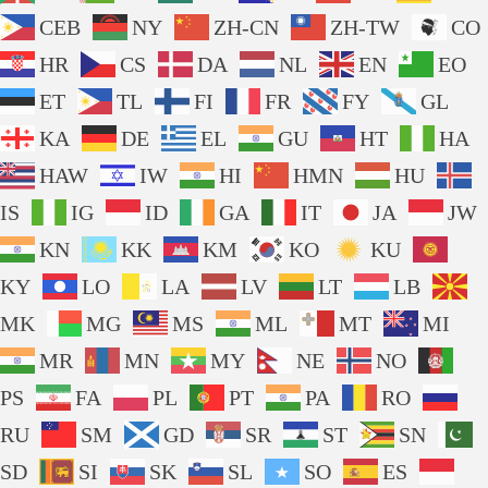
CEB
NY
ZH-CN
ZH-TW
CO
HR
CS
DA
NL
EN
EO
ET
TL
FI
FR
FY
GL
KA
DE
EL
GU
HT
HA
HAW
IW
HI
HMN
HU
IS
IG
ID
GA
IT
JA
JW
KN
KK
KM
KO
KU
KY
LO
LA
LV
LT
LB
MK
MG
MS
ML
MT
MI
MR
MN
MY
NE
NO
PS
FA
PL
PT
PA
RO
RU
SM
GD
SR
ST
SN
SD
SI
SK
SL
SO
ES