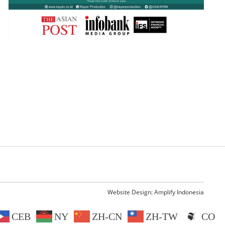
Website Design:
Amplify Indonesia
CEB
NY
ZH-CN
ZH-TW
CO