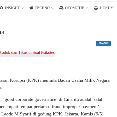
INSIGHT
TECHNO
OTOMOTIF
HUKUM
na
FINANCE
san Korupsi (KPK) meminta Badan Usaha Milik Negara
a.
‘good corporate governance’ di Cina itu adalah salah
 menempati tempat pertama ‘fraud improper payment’.
K Laode M Syarif di gedung KPK, Jakarta, Kamis (9/5).