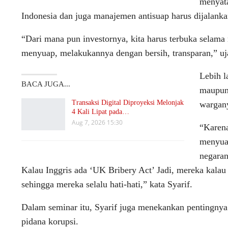
menyata
Indonesia dan juga manajemen antisuap harus dijalanka
“Dari mana pun investornya, kita harus terbuka selama 
menyuap, melakukannya dengan bersih, transparan,” uja
Lebih l
BACA JUGA...
maupun
Transaksi Digital Diproyeksi Melonjak
wargany
4 Kali Lipat pada…
Aug 7, 2026 15:30
“Karena
menyuap
negaran
Kalau Inggris ada ‘UK Bribery Act’ Jadi, mereka kalau 
sehingga mereka selalu hati-hati,” kata Syarif.
Dalam seminar itu, Syarif juga menekankan pentingnya
pidana korupsi.