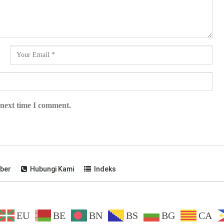
 next time I comment.
ber
Hubungi Kami
Indeks
EU
BE
BN
BS
BG
CA