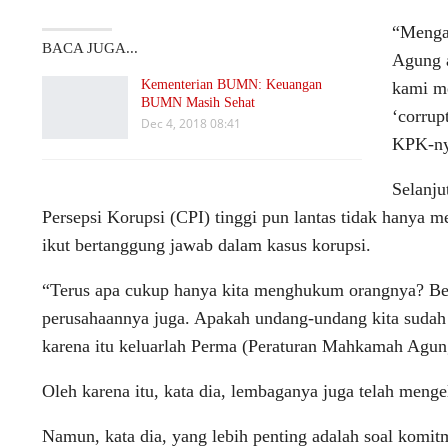
“Menga
BACA JUGA...
Agung a
Kementerian BUMN: Keuangan
kami me
BUMN Masih Sehat
‘corrup
Dec 4, 2018 08:41
KPK-nya
Selanju
Persepsi Korupsi (CPI) tinggi pun lantas tidak hanya 
ikut bertanggung jawab dalam kasus korupsi.
“Terus apa cukup hanya kita menghukum orangnya? Belaj
perusahaannya juga. Apakah undang-undang kita sudah 
karena itu keluarlah Perma (Peraturan Mahkamah Agung)
Oleh karena itu, kata dia, lembaganya juga telah meng
Namun, kata dia, yang lebih penting adalah soal komitm