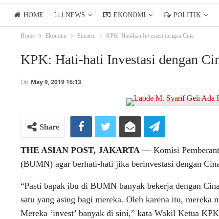
HOME
NEWS
EKONOMI
POLITIK
Home
Ekonomi
Finance
KPK: Hati-hati Investasi dengan Cina
LIFESTYLE
ASIANPOSTTV
KPK: Hati-hati Investasi dengan Ci
On
May 9, 2019 16:13
Share
THE ASIAN POST, JAKARTA
― Komisi Pemberanta
(BUMN) agar berhati-hati jika berinvestasi dengan Cin
“Pasti bapak ibu di BUMN banyak bekerja dengan Cina, 
satu yang asing bagi mereka. Oleh karena itu, mereka
Mereka ‘invest’ banyak di sini,” kata Wakil Ketua KP