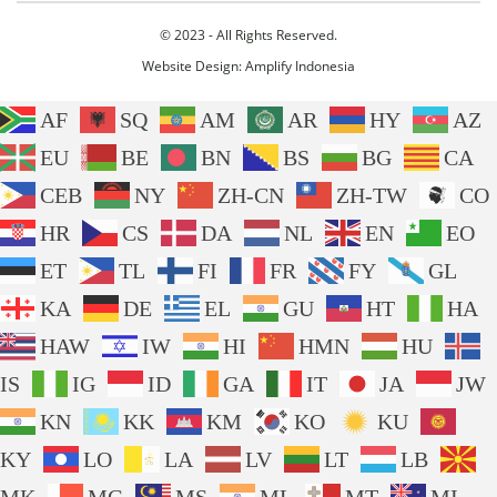
© 2023 - All Rights Reserved.
Website Design:
Amplify Indonesia
AF
SQ
AM
AR
HY
AZ
EU
BE
BN
BS
BG
CA
CEB
NY
ZH-CN
ZH-TW
CO
HR
CS
DA
NL
EN
EO
ET
TL
FI
FR
FY
GL
KA
DE
EL
GU
HT
HA
HAW
IW
HI
HMN
HU
IS
IG
ID
GA
IT
JA
JW
KN
KK
KM
KO
KU
KY
LO
LA
LV
LT
LB
MK
MG
MS
ML
MT
MI