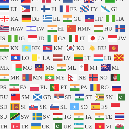
ET
TL
FI
FR
FY
GL
KA
DE
EL
GU
HT
HA
HAW
IW
HI
HMN
HU
IS
IG
ID
GA
IT
JA
JW
KN
KK
KM
KO
KU
KY
LO
LA
LV
LT
LB
MK
MG
MS
ML
MT
MI
MR
MN
MY
NE
NO
PS
FA
PL
PT
PA
RO
RU
SM
GD
SR
ST
SN
SD
SI
SK
SL
SO
ES
SU
SW
SV
TG
TA
TE
TH
TR
UK
UR
UZ
VI