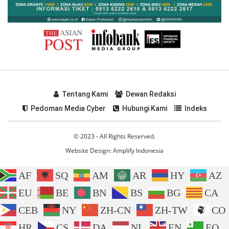
Tentang Kami
Dewan Redaksi
Pedoman Media Cyber
Hubungi Kami
Indeks
© 2023 - All Rights Reserved.
Website Design:
Amplify Indonesia
AF
SQ
AM
AR
HY
AZ
EU
BE
BN
BS
BG
CA
CEB
NY
ZH-CN
ZH-TW
CO
HR
CS
DA
NL
EN
EO