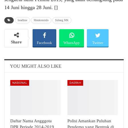
14 Juni hingga 28 Juni. []
headline
Menkominfo
Sidang MK
Share
Facebook
WhatsApp
Twitter
Email
Telegram
YOU MIGHT ALSO LIKE
NASIONAL
DAERAH
Daftar Nama Angggota
Polisi Amankan Puluhan
DPR Periode 2014-2019
Pendemo yang Bentrok di