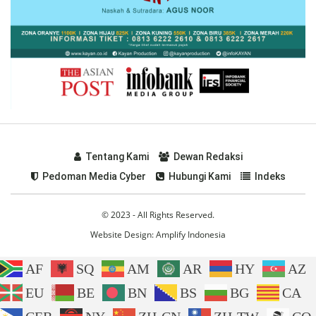
Tentang Kami
Dewan Redaksi
Pedoman Media Cyber
Hubungi Kami
Indeks
© 2023 - All Rights Reserved.
Website Design:
Amplify Indonesia
AF
SQ
AM
AR
HY
AZ
EU
BE
BN
BS
BG
CA