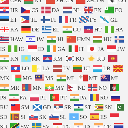
CEB
NY
ZH-CN
ZH-TW
CO
HR
CS
DA
NL
EN
EO
ET
TL
FI
FR
FY
GL
KA
DE
EL
GU
HT
HA
HAW
IW
HI
HMN
HU
IS
IG
ID
GA
IT
JA
JW
KN
KK
KM
KO
KU
KY
LO
LA
LV
LT
LB
MK
MG
MS
ML
MT
MI
MR
MN
MY
NE
NO
PS
FA
PL
PT
PA
RO
RU
SM
GD
SR
ST
SN
SD
SI
SK
SL
SO
ES
SU
SW
SV
TG
TA
TE