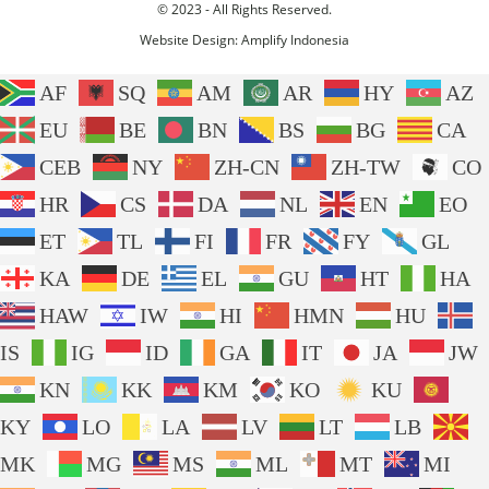
© 2023 - All Rights Reserved.
Website Design:
Amplify Indonesia
AF
SQ
AM
AR
HY
AZ
EU
BE
BN
BS
BG
CA
CEB
NY
ZH-CN
ZH-TW
CO
HR
CS
DA
NL
EN
EO
ET
TL
FI
FR
FY
GL
KA
DE
EL
GU
HT
HA
HAW
IW
HI
HMN
HU
IS
IG
ID
GA
IT
JA
JW
KN
KK
KM
KO
KU
KY
LO
LA
LV
LT
LB
MK
MG
MS
ML
MT
MI