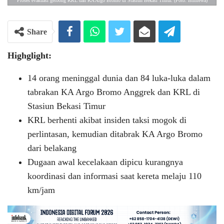
Proses evakuasi gerbong KRL dan KA Argo Bromo di Stasiun Bekasi Timur. (Foto: Istmiewa)
Share
Highglight:
14 orang meninggal dunia dan 84 luka-luka dalam
tabrakan KA Argo Bromo Anggrek dan KRL di
Stasiun Bekasi Timur
KRL berhenti akibat insiden taksi mogok di
perlintasan, kemudian ditabrak KA Argo Bromo
dari belakang
Dugaan awal kecelakaan dipicu kurangnya
koordinasi dan informasi saat kereta melaju 110
km/jam