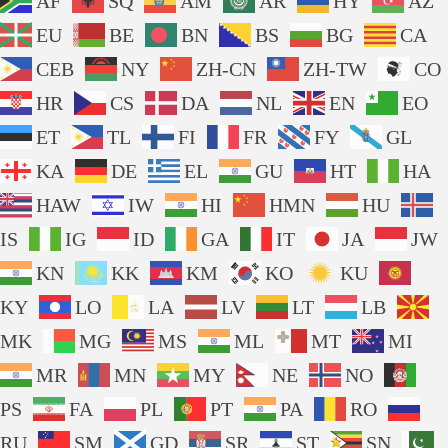
AF
SQ
AM
AR
HY
AZ
EU
BE
BN
BS
BG
CA
CEB
NY
ZH-CN
ZH-TW
CO
HR
CS
DA
NL
EN
EO
ET
TL
FI
FR
FY
GL
KA
DE
EL
GU
HT
HA
HAW
IW
HI
HMN
HU
IS
IG
ID
GA
IT
JA
JW
KN
KK
KM
KO
KU
KY
LO
LA
LV
LT
LB
MK
MG
MS
ML
MT
MI
MR
MN
MY
NE
NO
PS
FA
PL
PT
PA
RO
RU
SM
GD
SR
ST
SN