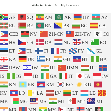
Website Design:
Amplify Indonesia
AF
SQ
AM
AR
HY
AZ
EU
BE
BN
BS
BG
CA
CEB
NY
ZH-CN
ZH-TW
CO
HR
CS
DA
NL
EN
EO
ET
TL
FI
FR
FY
GL
KA
DE
EL
GU
HT
HA
HAW
IW
HI
HMN
HU
IS
IG
ID
GA
IT
JA
JW
KN
KK
KM
KO
KU
KY
LO
LA
LV
LT
LB
MK
MG
MS
ML
MT
MI
MR
MN
MY
NE
NO